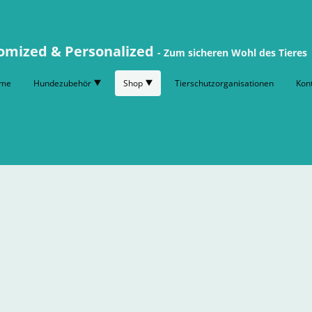
omized & Personalized
- Zum sicheren Wohl des Tieres
me
Hundezubehör
Shop
Tierschutzorganisationen
Kon